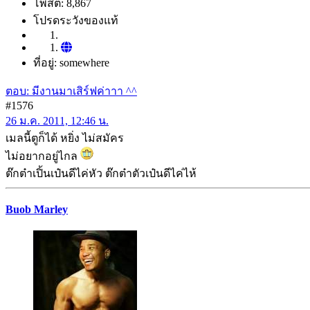
โพสต์: 8,867
โปรดระวังของแท้
ที่อยู่: somewhere
ตอบ: มีงานมาเสิร์ฟค่าาา ^^
#1576
26 ม.ค. 2011, 12:46 น.
เมลนี้ตูก็ได้ หยิ่ง ไม่สมัคร
ไม่อยากอยู่ไกล
ต๊กต๋าเปิ้นเป๋นดีไค่หัว ต๊กต๋าตัวเป๋นดีไค่ไห้
Buob Marley