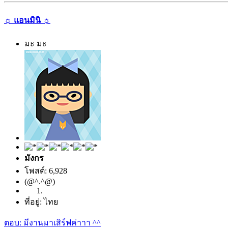
☼ แอนมินิ ☼
มะ มะ
มังกร
โพสต์: 6,928
(@^.^@)
ที่อยู่: ไทย
ตอบ: มีงานมาเสิร์ฟค่าาา ^^