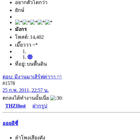
อยากตัวโตกว่า
ยักษ์
มังกร
โพสต์: 14,402
เมี๊ยววว ~*
ที่อยู่: บนพื้นดิน
ตอบ: มีงานมาเสิร์ฟค่าาา ^^
#1578
25 ก.พ. 2011, 22:57 น.
ตกลงได้ทำงานมั้ยเนี่ย
[
THZHost
] [
ฝากรูป
]
ออยอิชี่
ลำโพงเสียงดัง