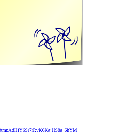
bGjtmpAdHfY6Sr7rRvK6KgjHS8a_6hYM