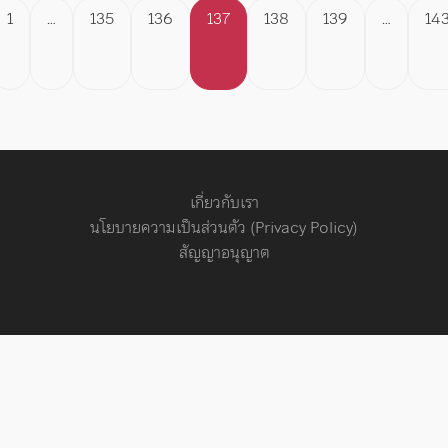
Posts
1
…
135
136
137
138
139
…
14
pagination
เกี่ยวกับเรา
นโยบายความเป็นส่วนตัว (Privacy Policy)
สัญญาอนุญาต