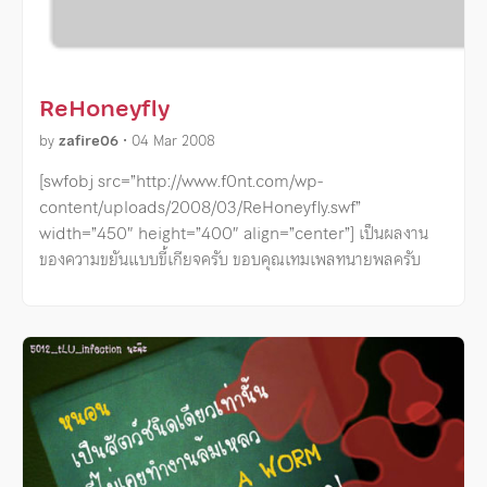
ReHoneyfly
by
zafire06
•
04 Mar 2008
[swfobj src=”http://www.f0nt.com/wp-
content/uploads/2008/03/ReHoneyfly.swf”
width=”450″ height=”400″ align=”center”] เป็นผลงาน
ของความขยันแบบขี้เกียจครับ ขอบคุณเทมเพลทนายพลครับ