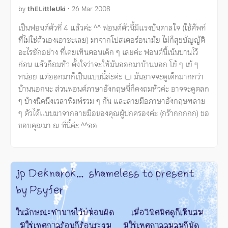
by
thELittleUki
•
26 Mar 2008
เป็นฟอนต์ตัวที่ 4 แล้วค่ะ ^^ ฟอนต์ตัวนี้มีแรงบันดาลใจ (ใช้ศัพท์
ที่ไม่ใช่ตัวเองเอาซะเลย) มาจากโปสเตอร์อนามัย ไม่ก็สุขบัญญัติ
อะไรซักอย่าง ที่เคยเห็นตอนเด็ก ๆ เลยค่ะ ฟอนต์นี้เน้นบานไว้
ก่อน แล้วก็ถมหัว ตั้งใจว่าจะให้มันออกมาบ้านนอก โย้ ๆ เย้ ๆ
หน่อย แต่ออกมาก็เป็นแบบนี้ล่ะค่ะ i_i มันอาจจะดูเด็กมากกว่า
บ้านนอกนะ ส่วนฟอนต์ภาษาอังกฤษนี่ก็คงถมหัวค่ะ อาจจะดูตลก
ๆ บ้างนิดนึงเวลาพิมพ์รวม ๆ กัน และลายมือภาษาอังกฤษหลาย
ๆ ตัวได้แบบมาจากลายมือของคุณผู้ปกครองค่ะ (กร๊ากกกกก) ขอ
ขอบคุณมา ณ ที่นี้ค่ะ ^^ออ