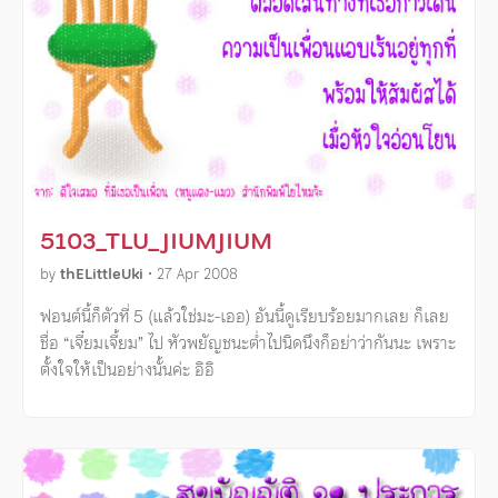
5103_TLU_JIUMJIUM
by
thELittleUki
•
27 Apr 2008
ฟอนต์นี้ก็ตัวที่ 5 (แล้วใช่มะ-เออ) อันนี้ดูเรียบร้อยมากเลย ก็เลย
ชื่อ “เจี๋ยมเจี้ยม” ไป หัวพยัญชนะตํ่าไปนิดนึงก็อย่าว่ากันนะ เพราะ
ตั้งใจให้เป็นอย่างนั้นค่ะ อิอิ