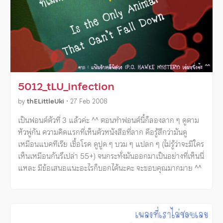
5012_tLU_infection
by
thELittleUki
•
27 Feb 2008
เป็นฟอนต์ตัวที่ 3 แล้วค่ะ ^^ ตอนทําฟอนต์นี้ก็ลองลาก ๆ ดูตาม
หัวพู่กัน ความคิดแรกที่เห็นตัวหนังสือที่ลาก คือรู้สึกว่ามันดู
เหมือนแบคทีเรีย เชื้อโรค ดูปูด ๆ บวม ๆ แปลก ๆ (ไม่รู้ว่าจะมีใคร
เห็นเหมือนกันรึเปล่า 55+) จนกระทั่งมันออกมาเป็นอย่างที่เห็นนี่
แหละ มีข้อเสนอแนะอะไรก็บอกได้นะคะ จะขอบคุณมากมาย ^^