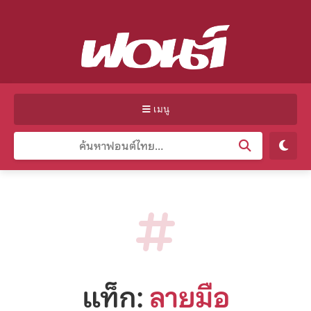
เมนู
แท็ก:
ลายมือ