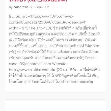
by
candit39
•
20 Sep 2007
[swfobj src=”http://www.f0nt.com/wp-
content/uploads/2009/07/Can_Rukdeaw.swf”
width=”375″ height=”500″] ฟอนต์ตัวที่ 4 ครับ เชื่อว่าครั้ง
หนึ่งในชีวิตของ(เกือบ)ทุกคน คงจะมีการแต่งงานเกิดขึ้นก็เลยทำ
เผื่อไว้สักวันคงต้องได้ใช้ฟอนต์นี้เลยทำ เผื่อไว้ซะเลย จึงคิดทำ
ฟอนต์นี้ขึ้นมา…แค่นี้แหละ… (ขอให้มีความสุขกับการใช้ฟอนต์นะ
ครับ) ปล.ถ้านำฟอนต์นี้ไปใช้กรุณาแจ้งบอกผมทางอีเมลด้วยนะ
ครับ ขอบคุณครับ (อย่าลืมบอกชื่อฟอนต์ด้วยนะครับ) Email :
candit39[at]hotmail.com Website :
http://www.rrukkha.com ปม. (20 ต.ค. 50) – แก้ไขไฟล์เพื่อ
ให้ใช้กับโปรแกรมรุ่นเก่าๆ ได้ ใครที่มีปัญหาพิมพ์ไทยไม่ได้ เชิญ
โหลดโลด (อย่าลืมลบไฟล์ตัวเก่าในเครื่องออกก่อนนะครับ)