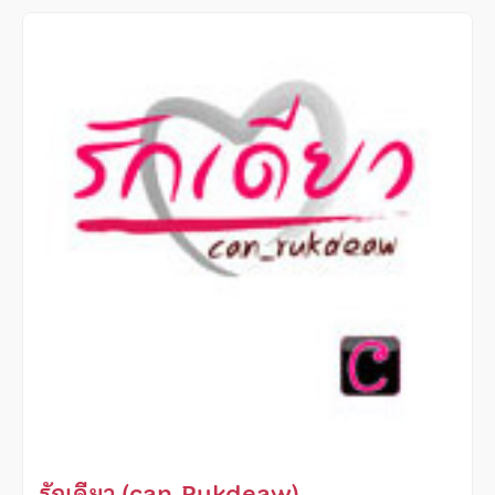
รักเดียว (can_Rukdeaw)