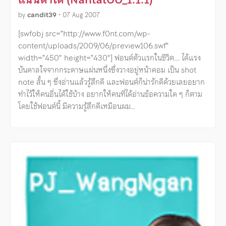
by
candit39
•
07 Aug 2007
[swfobj src=”http://www.f0nt.com/wp-
content/uploads/2009/06/preview106.swf”
width=”450″ height=”430″] ฟอนต์ตัวเเรกในชีวิต…. ได้แรง
บันดาลใจจากกระดาษแผ่นหนึ่งซึ่งวางอยู่หน้าคอม เป็น shot
note สั้น ๆ ซึ่งอ่านแล้วรู้สึกดี และฟอนต์ก็น่ารักดีด้วยเลยอยาก
ทำไว้ให้คนอื่นได้ใช้บ้าง อยากให้คนที่ได้อ่านข้อความใด ๆ ก็ตาม
โดยใช้ฟอนต์นี้ มีความรู้สึกดีเหมือนผม…