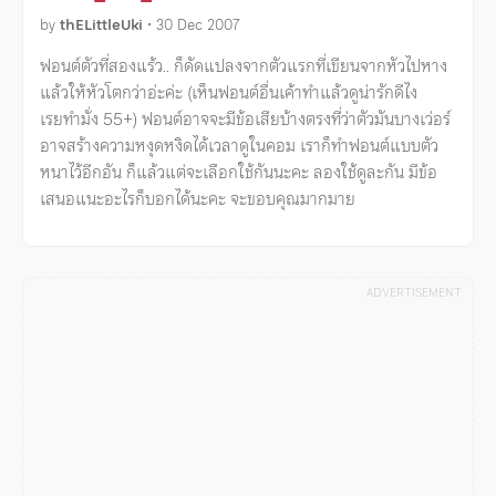
by
thELittleUki
•
30 Dec 2007
ฟอนต์ตัวที่สองแร้ว.. ก็ดัดแปลงจากตัวแรกที่เขียนจากหัวไปหาง
แล้วให้หัวโตกว่าอ่ะค่ะ (เห็นฟอนต์อื่นเค้าทําแล้วดูน่ารักดีไง
เรยทํามั่ง 55+) ฟอนต์อาจจะมีข้อเสียบ้างตรงที่ว่าตัวมันบางเว่อร์
อาจสร้างความหงุดหงิดได้เวลาดูในคอม เราก็ทําฟอนต์แบบตัว
หนาไว้อีกอัน ก็แล้วแต่จะเลือกใช้กันนะคะ ลองใช้ดูละกัน มีข้อ
เสนอแนะอะไรก็บอกได้นะคะ จะขอบคุณมากมาย