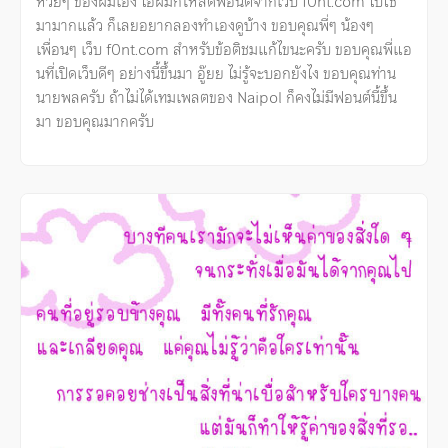
ห่วยๆ ของผมเอง ไอ้ผมก็โหลดฟอนต์จากเว็บ f0nt.com ไปใช้
มามากแล้ว ก็เลยอยากลองทำเองดูบ้าง ขอบคุณพี่ๆ น้องๆ
เพื่อนๆ เว็บ f0nt.com สำหรับข้อติชมแก้ไขนะครับ ขอบคุณพี่แอ
นที่เปิดเว็บดีๆ อย่างนี้ขึ้นมา อู๊ยย ไม่รู้จะบอกยังไง ขอบคุณท่าน
นายพลครับ ถ้าไม่ได้เทมเพลตของ Naipol ก็คงไม่มีฟอนต์นี้ขึ้น
มา ขอบคุณมากครับ