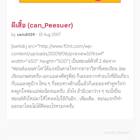
ผีเสื้อ (can_Peesuer)
by
candit39
•
15 Aug 2007
[swfobj src=”http://www.f0nt.com/wp-
content/uploads/2009/06/preview109.swf”
width=”450″ height=”500″] เป็นฟอนต์ตัวที่ 2 ต่อจาก
“ฟอนต์แนนตาโต”ได้แรงบันดาลใจจากสาขาวิชาที่เคยเรียน (ผม
เรียนเกษตรครับ-เอกแมลงศัตรูพืช) ก็เลยอยากทำอะไรที่มันเกี่ยว
กับแมลงดูบ้าง ไหน ๆ ก็ชอบทางด้านนี้แล้วก็เลยลองทำดูหวังว่า
คงถูกใจพ่อแม่พ่อน้องนะครับ…ยังไง ถ้ามีเวลาว่าง ๆ จะนั่งปั่น
ฟอนต์ตัวใหม่มาให้โหลดไปใช้กันอีก.. เพิ่มเติม : ตอนแรกก็ทำ
ออกมาโดยไม่ได้คิดอะไรหรอกครับ