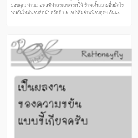
ขอบคุณ ท่านนายพลที่ทำเทมเพลทมาให้ ข้าพเจ้ัาสบายขึ้นอักโข
พบกันใหม่ฟอนต์หน้่า สวัสดี ปล. อย่าลืมอ่านฟ้อนสุดฯ กันนะ