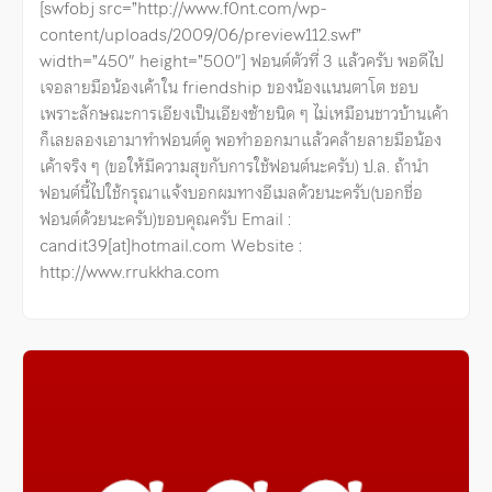
[swfobj src=”http://www.f0nt.com/wp-
content/uploads/2009/06/preview112.swf”
width=”450″ height=”500″] ฟอนต์ตัวที่ 3 แล้วครับ พอดีไป
เจอลายมือน้องเค้าใน friendship ของน้องแนนตาโต ชอบ
เพราะลักษณะการเอียงเป็นเอียงซ้ายนิด ๆ ไม่เหมือนชาวบ้านเค้า
ก็เลยลองเอามาทำฟอนต์ดู พอทำออกมาแล้วคล้ายลายมือน้อง
เค้าจริง ๆ (ขอให้มีความสุขกับการใช้ฟอนต์นะครับ) ป.ล. ถ้านำ
ฟอนต์นี้ไปใช้กรุณาแจ้งบอกผมทางอีเมลด้วยนะครับ(บอกชื่อ
ฟอนต์ด้วยนะครับ)ขอบคุณครับ Email :
candit39[at]hotmail.com Website :
http://www.rrukkha.com