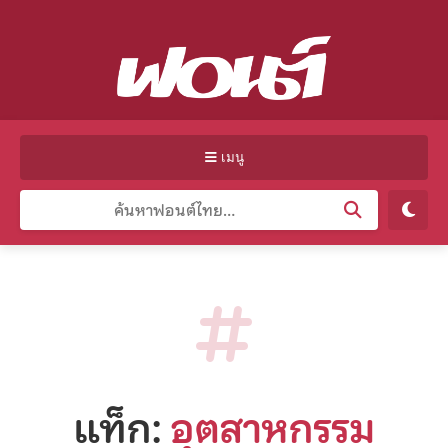
เมนู
แท็ก:
อุตสาหกรรม