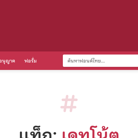
อนุญาต
ฟอรั่ม
แท็ก:
เดทโน้ต