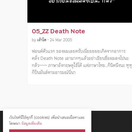
05_ZZ Death Note
by
เจ้าโต
•
24 Mar 2005
ฟอนต์ตัวแรก ของผมเลยครับเนี่ยยยยยเกิดจากอาการ
คลั่ง Death Note เอามากๆแล้วอย่าเขียนชื่อผมลงไปนะ
กลัว~~~ ภาษาอังกฤษดูใช้ได้ แต่ภาษาไทย…ก็นิดนึงนะ หุหุ
ก็ปั่นมันส์ตามอารมณ์นี่นา
เว็บไซต์นี้ใช้คุกกี้ (cookies) เพื่อนำเสนอเนื้อหาและ
โฆษณา
ข้อมูลเพิ่มเติม