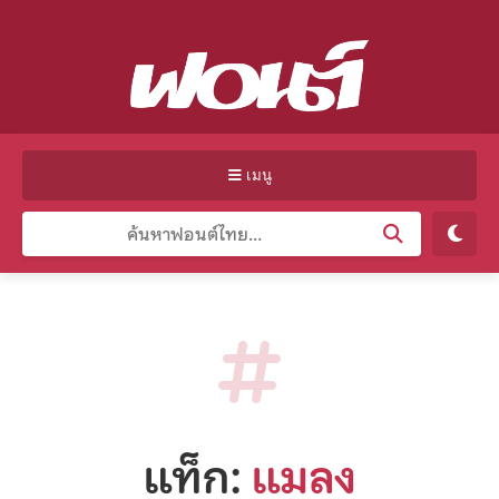
เมนู
แท็ก:
แมลง