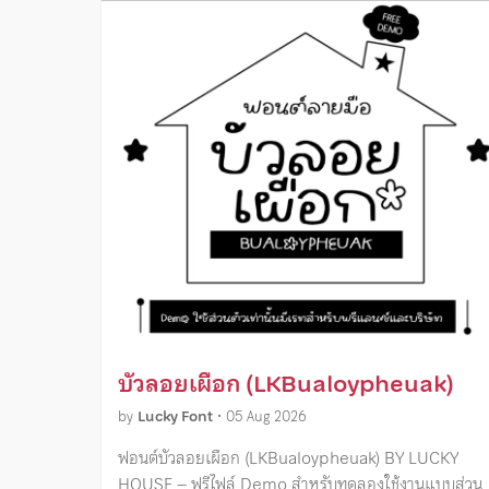
บัวลอยเผือก (LKBualoypheuak)
by
Lucky Font
•
05 Aug 2026
ฟอนต์บัวลอยเผือก (LKBualoypheuak) BY LUCKY
HOUSE – ฟรีไฟล์ Demo สำหรับทดลองใช้งานแบบส่วน