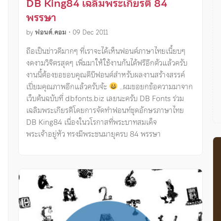
DB King84 เฉลิมพระเกียรติ 84
พรรษา
by
ฟอนต์.คอม
•
09 Dec 2011
ถือเป็นข่าวดีมากๆ ที่เราจะได้เห็นฟอนต์ภาษาไทยเนี้ยบๆ
งดงามวิจิตรสุดๆ เพิ่มมาให้ใช้งานกันได้ฟรีอีกตัวแล้วครับ
งานนี้ต้องขอขอบคุณดีบีฟอนต์สำหรับผลงานสร้างสรรค์
เปี่ยมคุณภาพอีกแล้วครับจ้ะ
..ผมขอยกข้อความมาจาก
เว็บต้นฉบับที่ dbfonts.biz เลยนะครับ DB Fonts ร่วม
เฉลิมพระเกียรติโดยการจัดทำฟอนท์ชุดอักษรภาษาไทย
DB King84 เนื่องในวโรกาสที่พระบาทสมเด็จ
พระเจ้าอยู่หัว ทรงมีพระชนมายุครบ 84 พรรษา