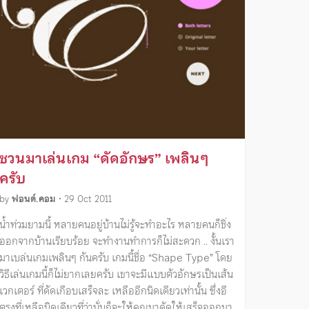
ชวนมาเล่นเกม “ดัดอักษร” เพลินๆ
ครับ
by
ฟอนต์.คอม
•
29 Oct 2011
น้ำท่วมยามนี้ หลายคนอยู่บ้านไม่รู้จะทำอะไร หลายคนก็ชิ่ง
ออกจากบ้านเรียบร้อย จะทำงานทำการก็ไม่สะดวก .. งั้นเรา
มาเบล่นเกมเพลินๆ กันครับ เกมนี้ชื่อ “Shape Type” โดย
วิธีเล่นเกมนี้ก็ไม่ยากเลยครับ เขาจะมีแบบตัวอักษรเป็นเส้น
เวกเตอร์ ที่ดัดเกือบเสร็จละ เหลืออีกนิดเดียวเท่านั้น ซึ่งอี
ตรงที่เหลือนิดเดียวที่ว่านั่นก็จะให้คุณมาดัดให้เสร็จออกมา