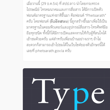
เมื่อวานนี้ (29 ธ.ค.54) ที่ สปป.ลาว นำโดยกระทรวง
ไปรษณีย์ โทรคมนาคมและการสื่อสาร ได้มีการเปิดตัว
ฟอนต์มาตรฐานแห่งชาติขึ้นมา คือฟอนต์ “Phetsarath”
ครับ โดยฟอนต์ (ຕົວ​ອັກ​ສອນ​) นี้ถูกสร้างขึ้นมาเพื่อใช้เป็น
มาตรฐานในคอมพิวเตอร์และอุปกรณ์สื่อสาร-โทรศัพท์มือ
ถือทุกชนิด ทั้งนี้ก็ได้มีการเปิดแสดงงานให้กับผู้ที่สนใจได้
เข้าชมด้วยครับ แต่สำหรับเพื่อนบ้านอย่างเราๆ ถ้าไม่
สะดวกก็สามารถเข้าไปชมได้ในเว็บไซต์ของตัวอักษรนี้ได้
เลยที่ phetsarath.gov.la ครับ