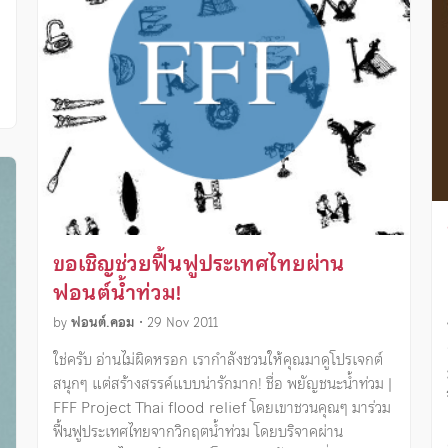
ขอเชิญช่วยฟื้นฟูประเทศไทยผ่าน
ฟอนต์น้ำท่วม!
by
ฟอนต์.คอม
•
29 Nov 2011
ใช่ครับ อ่านไม่ผิดหรอก เรากำลังชวนให้คุณมาดูโปรเจกต์
สนุกๆ แต่สร้างสรรค์แบบน่ารักมาก! ชื่อ พยัญชนะน้ำท่วม |
FFF Project Thai flood relief โดยเขาชวนคุณๆ มาร่วม
ฟื้นฟูประเทศไทยจากวิกฤตน้ำท่วม โดยบริจาคผ่าน