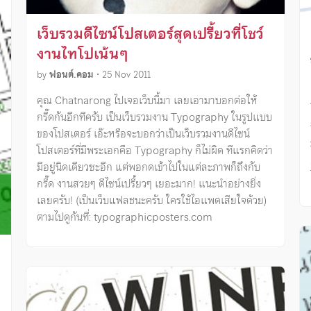
เว็บรวมดีไซน์โปสเตอร์สุดเปรี้ยวที่โชว์
งานไทโปเน้นๆ
by
ฟอนต์.คอม
•
25 Nov 2011
คุณ Chatnarong ไปเจอเว็บนี้มา เลยเอามาบอกต่อให้
กรี๊ดกันอีกทีครับ เป็นเว็บรวมงาน Typography ในรูปแบบ
ของโปสเตอร์ เอ๊ะหรือจะบอกว่าเป็นเว็บรวมงานดีไซน์
โปสเตอร์ที่มีพระเอกคือ Typography ก็ไม่ผิด ทีแรกคิดว่า
มีอยู่นิดเดียวซะอีก แต่พอกดเข้าไปในแต่ละภาพก็ถึงกับ
กรี๊ด งานสวยๆ ดีไซน์เปรี้ยวๆ เยอะมาก! แนะนำอย่างยิ่ง
เลยครับ! (เป็นเว็บแฟลชนะครับ ใครใช้ไอแพดเสียใจด้วย)
ตามไปดูกันที่: typographicposters.com