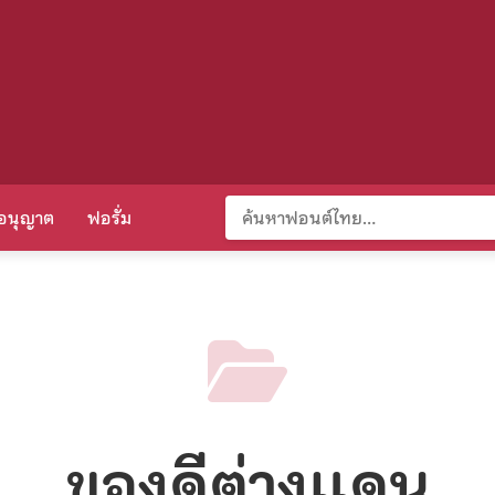
อนุญาต
ฟอรั่ม
ของดีต่างแดน