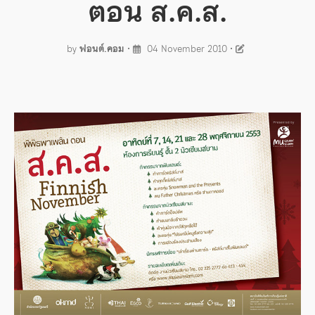
ตอน ส.ค.ส.
by
ฟอนต์.คอม
•
04 November 2010
•