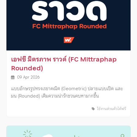
เอฟซี มิตรภาพ ราวด์ (FC Mittraphap
Rounded)
09 Apr 2026
แบบอักษรรูปทรงเรขาคณิต (Geometric) ปลายแบบเปิด และ
มน (Rounded) เติมความน่ารักชวนคบหามากขึ้น
ใช้งานส่วนตัวได้ฟรี