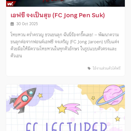
เอฟซี จงเป็นสุข (FC Jong Pen Suk)
30 Oct 2025
โหยหวน คร่ำครวญ ชวนขนลุก ฉันนี่ร้องกรี๊ดเลย! – พัฒนาความ
ขนลุกต่อจากฟอนต์เอฟซี จงเจริญ (FC Jong Jaroen) ปรับแต่ง
ด้วยมือให้มีความโหยหวนในทุกตัวอักษร ในรูปแบบตัวตรงและ
ตัวเอน
ใช้งานส่วนตัวได้ฟรี