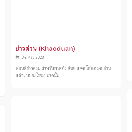
ข่าวด่วน (Khaoduan)
04 May 2023
ฟอนต์ข่าวด่วน สำหรับพาดหัว ลั่น!! แจง! โล่แถลง! อ่าน
แล้วแบบอะไรจะขนาดนั้น