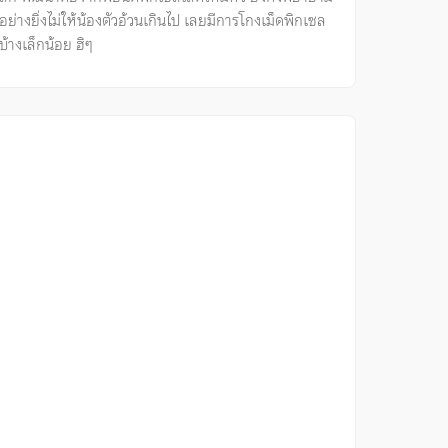
อย่างยิ่งไม่ให้น้องตัวอ้วนเกินไป เลยมีการโกงเม็ดพิกเซล
บ้างเล็กน้อย ฮิๆ