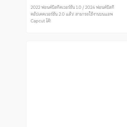
2022 ฟอนต์บิสกิตเวอร์ชัน 1.0 / 2024 ฟอนต์บิสกิ
ตอัปเดตเวอร์ชัน 2.0 แล้ว! สามารถใช้งานบนแอพ
Capcut ได้!