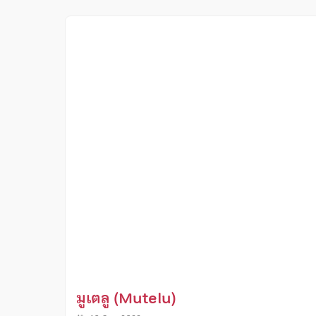
มูเตลู (Mutelu)