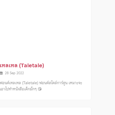
เทลเทล (Taletale)
28 Sep 2022
ฟอนต์เทลเทล (Taletale) ฟอนต์สไตล์การ์ตูน เหมาะจะ
เอาไปทำหนังสือเด็กมั่กๆ 😘