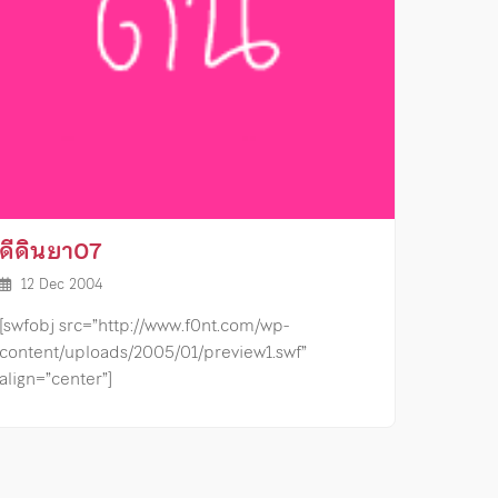
ดีดินยา07
12 Dec 2004
[swfobj src=”http://www.f0nt.com/wp-
content/uploads/2005/01/preview1.swf”
align=”center”]