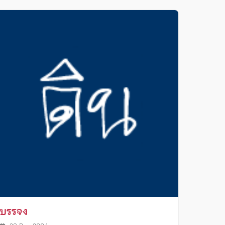
บรรจง