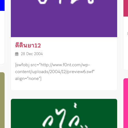
ดีดินยา12
28 Dec 2004
[swfobj src=”http://www.f0nt.com/wp-
content/uploads/2004/12/preview6.swf”
align=”none”]