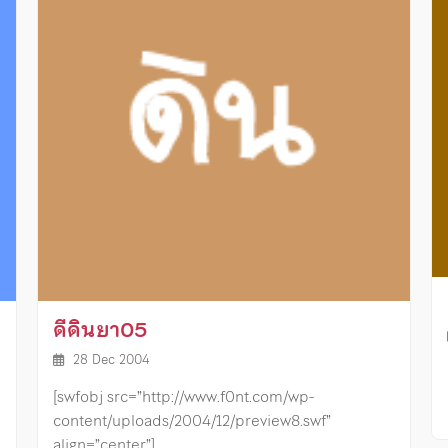
ดีดินยา05
28 Dec 2004
[swfobj src=”http://www.f0nt.com/wp-
content/uploads/2004/12/preview8.swf”
align=”center”]