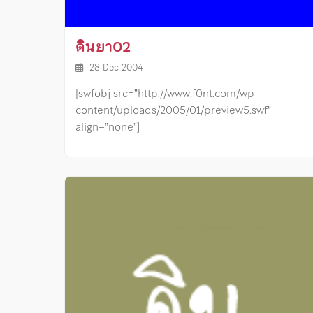
ดินยา02
28 Dec 2004
[swfobj src=”http://www.f0nt.com/wp-
content/uploads/2005/01/preview5.swf”
align=”none”]