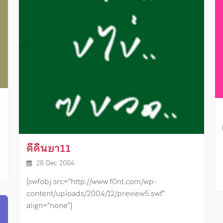
ดีดินยา11
28 Dec 2004
[swfobj src=”http://www.f0nt.com/wp-
content/uploads/2004/12/preview5.swf”
align=”none”]