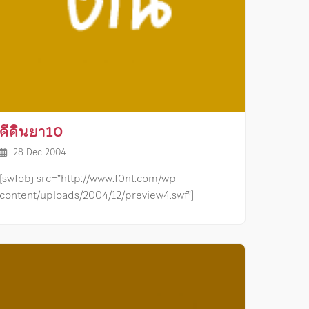
ดีดินยา10
28 Dec 2004
[swfobj src=”http://www.f0nt.com/wp-
content/uploads/2004/12/preview4.swf”]