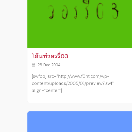
โด๊นท์วอรรี่03
28 Dec 2004
[swfobj src=”http://www.f0nt.com/wp-
content/uploads/2005/01/preview7.swf”
align=”center”]