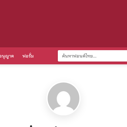
อนุญาต
ฟอรั่ม