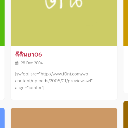
ดีดินยา06
28 Dec 2004
[swfobj src=”http://www.f0nt.com/wp-
content/uploads/2005/01/preview.swf”
align=”center”]