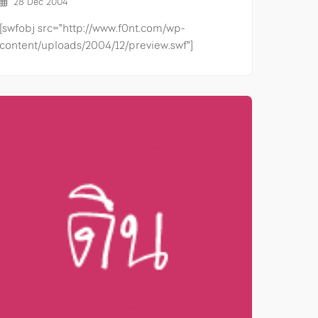
28 Dec 2004
[swfobj src=”http://www.f0nt.com/wp-
content/uploads/2004/12/preview.swf”]