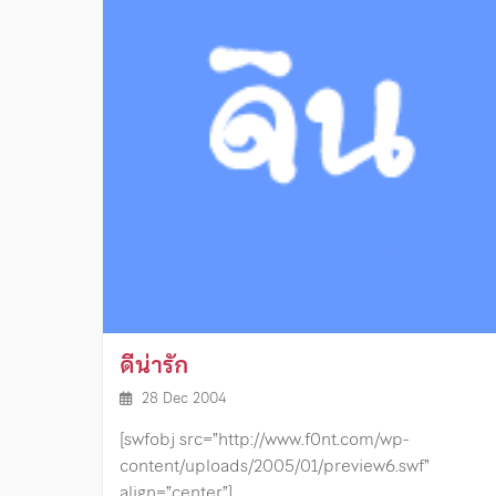
ดีน่ารัก
28 Dec 2004
[swfobj src=”http://www.f0nt.com/wp-
content/uploads/2005/01/preview6.swf”
align=”center”]