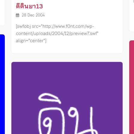
ดีดินยา13
28 Dec 2004
[swfobj src=”http://www.f0nt.com/wp-
content/uploads/2004/12/preview7.swf”
align=”center”]