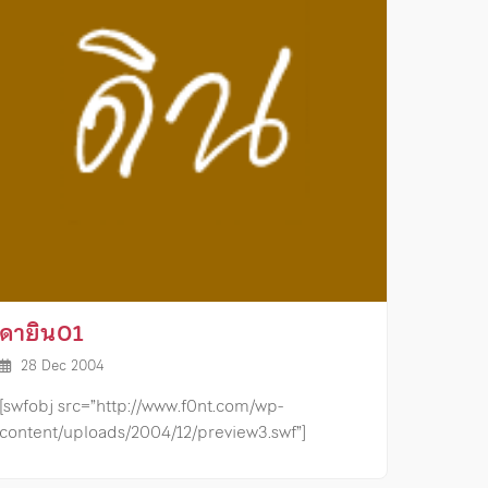
ดายิน01
28 Dec 2004
[swfobj src=”http://www.f0nt.com/wp-
content/uploads/2004/12/preview3.swf”]