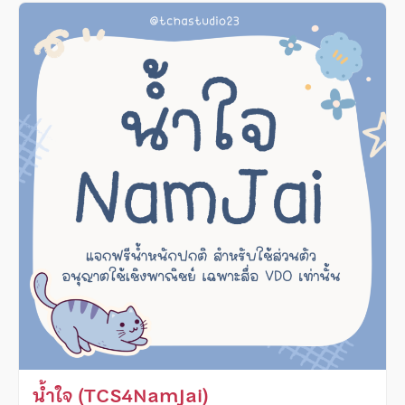
น้ำใจ (TCS4NamJai)