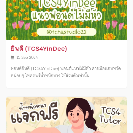
ยินดี (TCS4YinDee)
15 Sep 2024
ฟอนต์ยินดี (TCS4YinDee) ฟอนต์แนวไม่มีหัว ลายมือแอบหวัด
หน่อยๆ โหลดฟรีน้ำหนักบาง ใช้ส่วนตัวเท่านั้น