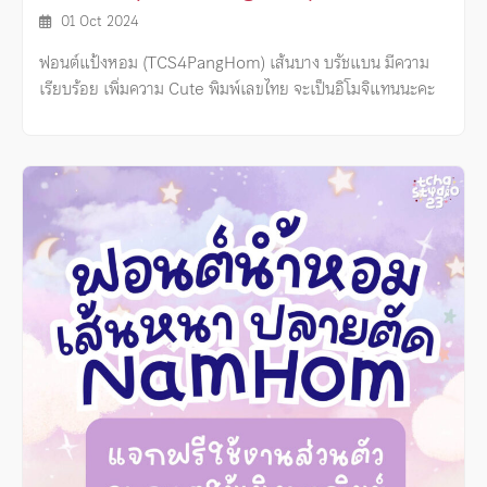
01 Oct 2024
ฟอนต์แป้งหอม (TCS4PangHom) เส้นบาง บรัชแบน มีความ
เรียบร้อย เพิ่มความ Cute พิมพ์เลขไทย จะเป็นอิโมจิแทนนะคะ