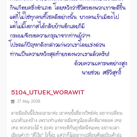
5104_UTUEK_WORAWIT
27 May 2008
ลายมืออันนี้ไปขอเขามาค่ะ เขาคนนั้นชื่อวรวิทย์ค่ะ อยากเปลี่ยน
แนวตัวเองบ้าง เพราะทําแต่ลายมือหนูน้อยเด็กดีมาตลอด เหอ
เหอ พวกสระไม้ ๆ อ่ะค่ะ อาจจะตีกันยุ่งนิดนึงนะคะ อย่างเวลา
เขียนคําว่า “สู้โว้ย” ไรงี้อ่ะ แต่ว่าก็ไม่อยากเปลี่ยนต้นฉบับเค้าอ่ะ