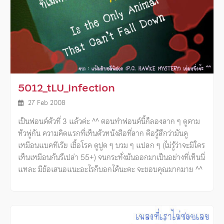
5012_tLU_infection
27 Feb 2008
เป็นฟอนต์ตัวที่ 3 แล้วค่ะ ^^ ตอนทําฟอนต์นี้ก็ลองลาก ๆ ดูตาม
หัวพู่กัน ความคิดแรกที่เห็นตัวหนังสือที่ลาก คือรู้สึกว่ามันดู
เหมือนแบคทีเรีย เชื้อโรค ดูปูด ๆ บวม ๆ แปลก ๆ (ไม่รู้ว่าจะมีใคร
เห็นเหมือนกันรึเปล่า 55+) จนกระทั่งมันออกมาเป็นอย่างที่เห็นนี่
แหละ มีข้อเสนอแนะอะไรก็บอกได้นะคะ จะขอบคุณมากมาย ^^