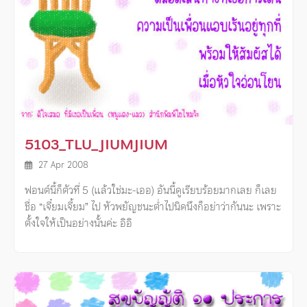
5103_TLU_JIUMJIUM
27 Apr 2008
ฟอนต์นี้ก็ตัวที่ 5 (แล้วใช่มะ-เออ) อันนี้ดูเรียบร้อยมากเลย ก็เลย
ชื่อ “เจี๋ยมเจี้ยม” ไป หัวพยัญชนะตํ่าไปนิดนึงก็อย่าว่ากันนะ เพราะ
ตั้งใจให้เป็นอย่างนั้นค่ะ อิอิ