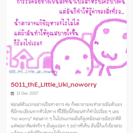
5011_thE_Little_Uki_noworry
13 Dec 2007
ฟอนต์ตัวแรกอย่างเป็นทางการ ค่ะ ก็พยายามจะทําลายมือตัวเอง
ที่มักจะเขียนจากหัวไปหาง ที่ใช้ชื่อนี้ก็ตอนทําก็ทําไปเรื่อย ๆ เลย
“no worry” ตอนลาก ๆ ในโปรแกรมมันก็ดูเหมือนลายมือปกติดี
แต่พอมาพิมพ์จริง ๆ มันดูแปลก ๆ อย่างที่เห็น อันนี้ก็แก้เรื่องสระ
แล้วนะ แต่ถ้ามีปัญหาอะไรก็บอกนะคะ