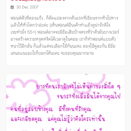
30 Dec 2007
ฟอนต์ตัวที่สองแร้ว.. ก็ดัดแปลงจากตัวแรกที่เขียนจากหัวไปหาง
แล้วให้หัวโตกว่าอ่ะค่ะ (เห็นฟอนต์อื่นเค้าทําแล้วดูน่ารักดีไง
เรยทํามั่ง 55+) ฟอนต์อาจจะมีข้อเสียบ้างตรงที่ว่าตัวมันบางเว่อร์
อาจสร้างความหงุดหงิดได้เวลาดูในคอม เราก็ทําฟอนต์แบบตัว
หนาไว้อีกอัน ก็แล้วแต่จะเลือกใช้กันนะคะ ลองใช้ดูละกัน มีข้อ
เสนอแนะอะไรก็บอกได้นะคะ จะขอบคุณมากมาย