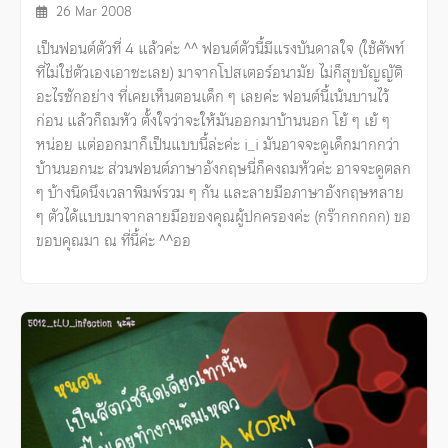
26 Mar 2008
เป็นฟอนต์ตัวที่ 4 แล้วค่ะ ^^ ฟอนต์ตัวนี้มีแรงบันดาลใจ (ใช้ศัพท์
ที่ไม่ใช่ตัวเองเอาซะเลย) มาจากโปสเตอร์อนามัย ไม่ก็สุขบัญญัติ
อะไรซักอย่าง ที่เคยเห็นตอนเด็ก ๆ เลยค่ะ ฟอนต์นี้เน้นบานไว้
ก่อน แล้วก็ถมหัว ตั้งใจว่าจะให้มันออกมาบ้านนอก โย้ ๆ เย้ ๆ
หน่อย แต่ออกมาก็เป็นแบบนี้ล่ะค่ะ i_i มันอาจจะดูเด็กมากกว่า
บ้านนอกนะ ส่วนฟอนต์ภาษาอังกฤษนี่ก็คงถมหัวค่ะ อาจจะดูตลก
ๆ บ้างนิดนึงเวลาพิมพ์รวม ๆ กัน และลายมือภาษาอังกฤษหลาย
ๆ ตัวได้แบบมาจากลายมือของคุณผู้ปกครองค่ะ (กร๊ากกกกก) ขอ
ขอบคุณมา ณ ที่นี้ค่ะ ^^ออ