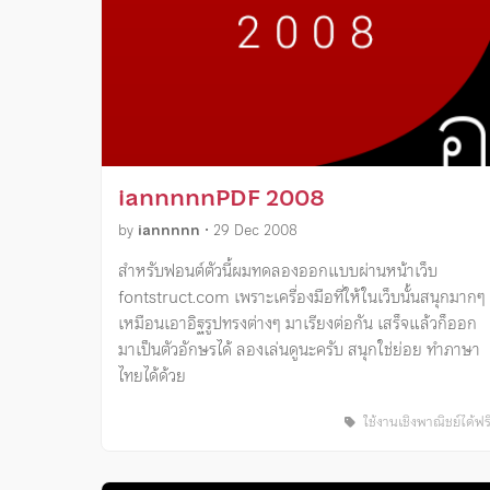
iannnnnPDF 2008
by
iannnnn
•
29 Dec 2008
สำหรับฟอนต์ตัวนี้ผมทดลองออกแบบผ่านหน้าเว็บ
fontstruct.com เพราะเครื่องมือที่ให้ในเว็บนั้นสนุกมากๆ
เหมือนเอาอิฐรูปทรงต่างๆ มาเรียงต่อกัน เสร็จแล้วก็ออก
มาเป็นตัวอักษรได้ ลองเล่นดูนะครับ สนุกใช่ย่อย ทำภาษา
ไทยได้ด้วย
ใช้งานเชิงพาณิชย์ได้ฟร