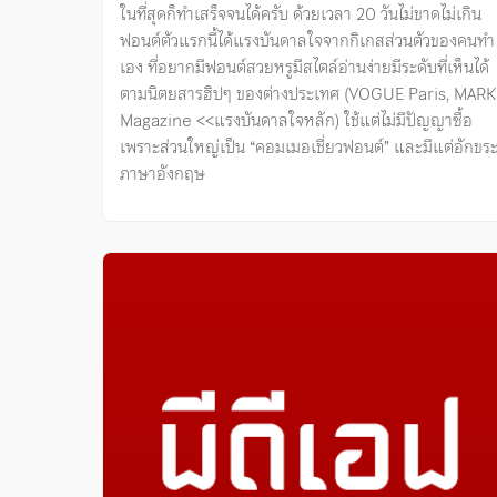
ในที่สุดก็ทำเสร็จจนได้ครับ ด้วยเวลา 20 วันไม่ขาดไม่เกิน
ฟอนต์ตัวแรกนี้ได้แรงบันดาลใจจากกิเกสส่วนตัวของคนทำ
เอง ที่อยากมีฟอนต์สวยหรูมีสไตล์อ่านง่ายมีระดับที่เห็นได้
ตามนิตยสารฮิปๆ ของต่างประเทศ (VOGUE Paris, MARK
Magazine <<แรงบันดาลใจหลัก) ใช้แต่ไม่มีปัญญาซื้อ
เพราะส่วนใหญ่เป็น “คอมเมอเชี่ยวฟอนต์” และมีแต่อักขร
ภาษาอังกฤษ