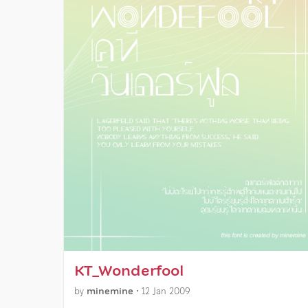
KT_Wonderfool
by
minemine
•
12 Jan 2009