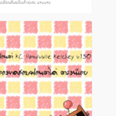
เปลี่ยนต้นฉบับเค้าอ่ะค่ะ แหะแหะ