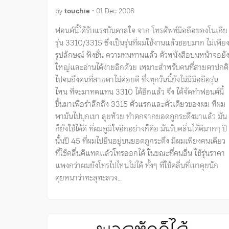
by
touchie
•
01 Dec 2008
ฟอนต์นี้ได้รับแรงบันดาลใจ จาก โทรศัพท์มือถือของโนเกีย
รุ่น 3310/3315 ซึ่งเป็นรุ่นที่ผมใช้งานแล้วชอบมาก ไม่เพีย
รูปลักษณ์ ฟังชั่น ความทนทานแล้ว ตัวหนังสือบนหน้าจอยั
ใหญ่และอ่านได้ง่ายอีกด้วย เหมาะสำหรับคนที่สายตาปกติ
ไปจนถึงคนที่สายตาไม่ค่อยดี ซึ่งทุกวันนี้ยังไม่มีมือถือรุ่น
ไหน ที่จะมาทดแทน 3310 ได้อีกแล้ว จึง ได้จัดทำฟอนต์นี้
ขึ้นมาเพื่อรำลึกถึง 3315 ตัวแรกและตัวเดียวของผม ที่ผม
พามันไปบุกเขา ลุยห้วย ทำตกจากยอดภูกระดึงมาแล้ว มัน
ก็ยังใช้ได้ดี ที่ผมภูมิใจอีกอย่างก็คือ มันรับคลื่นได้ดีมากๆ ปี
นั้นปี 45 ที่ผมไปยืนอยู่บนยอดภูกระดึง มีผมเพียงคนเดียว
ที่ใช้คลื่นดีแทคแล้วโทรออกได้ ในขณะที่คนอื่น ใช้รุ่นราคา
แพงกว่าผมยังโทรไปไหนไม่ได้ ทั้งๆ ที่ใช้คลื่นที่เขาคุยนัก
คุยหนาว่าทะลุทะลวง…