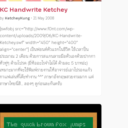
KC Handwrite Ketchey
by
KetcheyKung
•
21 May 2008
[swfobj src=”http://www.f0nt.com/wp-
content/uploads/2009/06/KC-Handwrite-
Ketchey.swf” width=”450″ height=”400″
align=”center”] เป็นฟอนต์ตัวแรกในชีวิต ใช้เวลาปั่น
ประมาณ 2 เดือน ด้วยการสแกนลายมือตัวเองด้วยปากกา
หัวทู่ๆ ด้ามโปรด (ยี่ห้ออะไรจำไม่ได้ ด้ามละ 5 บาทอ่ะ)
เหมาะมากที่จะใช้พิมพ์รายงานให้อาจารย์เอาไปรองแก้ว
กาแฟเล่นที่โต๊ะทำงาน ^^” ภาษาอังกฤษสวยงามมาก แต่
ภาษาไทยนี่สิ… ลองๆ ดูก่อนละกันครับ