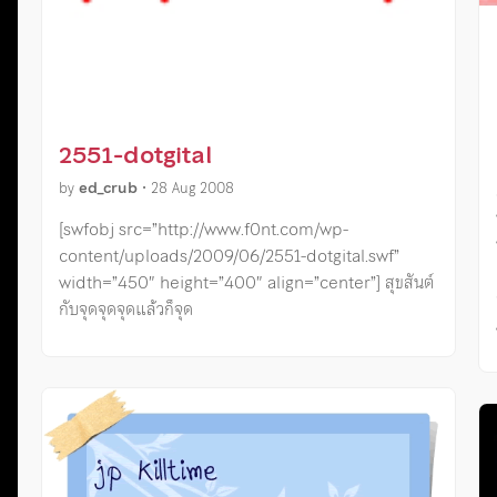
2551-dotgital
by
ed_crub
•
28 Aug 2008
[swfobj src=”http://www.f0nt.com/wp-
content/uploads/2009/06/2551-dotgital.swf”
width=”450″ height=”400″ align=”center”] สุขสันต์
กับจุดจุดจุดแล้วก็จุด