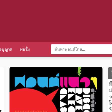
อนุญาต
ฟอรั่ม