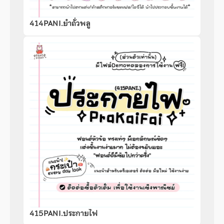
414PANI.ยำถั่วพลู
415PANI.ประกายไฟ