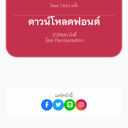
โหลด 7,663 ครั้ง
ดาวน์โหลดฟอนต์
172PANI.ไทดี้
โดย PanisaraAnn
แชร์หน้านี้: