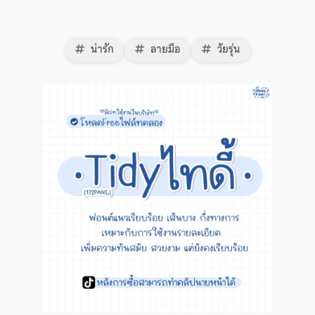
น่ารัก
ลายมือ
วัยรุ่น