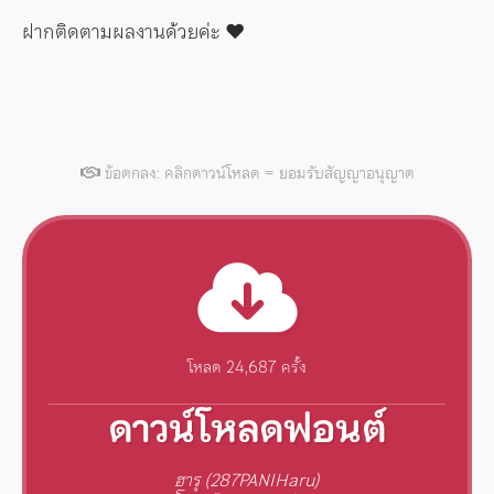
ฝากติดตามผลงานด้วยค่ะ ♥️
ข้อตกลง: คลิกดาวน์โหลด = ยอมรับสัญญาอนุญาต
โหลด 24,687 ครั้ง
ดาวน์โหลดฟอนต์
ฮารุ (287PANIHaru)