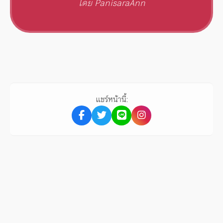
โดย PanisaraAnn
แชร์หน้านี้: