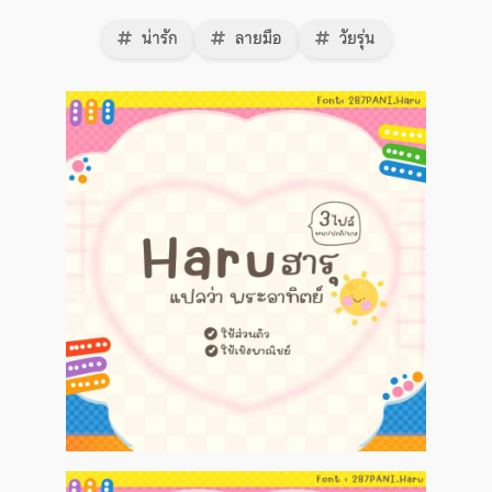
น่ารัก
ลายมือ
วัยรุ่น