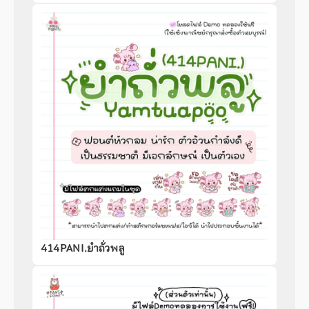
414PANI.ยำถั่วพลู