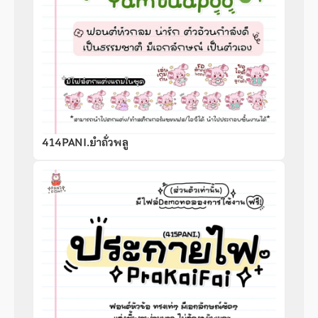
414PANI.ยำถั่วพลู