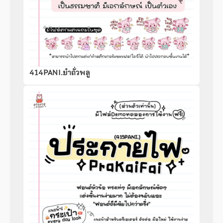
414PANI.ยำถั่วพลู