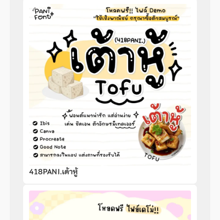
418PANI.เต้าหู้