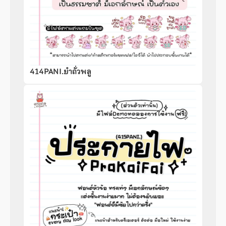
414PANI.ยำถั่วพลู