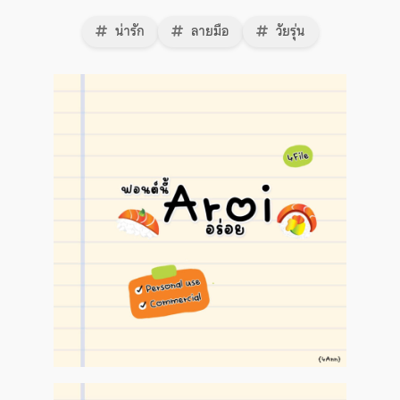
น่ารัก
ลายมือ
วัยรุ่น