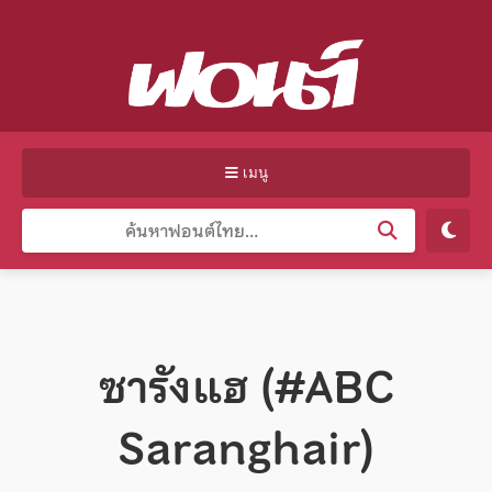
เมนู
ซารังแฮ (#ABC
Saranghair)