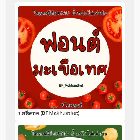
มะเขือเทศ (BF Makhuethet)