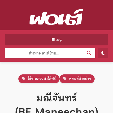
เมนู
ใช้งานส่วนตัวได้ฟรี
ฟอนต์ตัวอย่าง
มณีจันทร์
(BF_Maneechan)