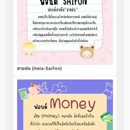
สายฝน (Hela-SaiFon)