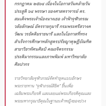
กรกฎาคม ๒๕๖๔ เนื่องในโอกาสวันคล้ายวัน
ประสูติ ๖๔ พรรษา ของศาสตราจารย์ ดร.
สมเด็จพระเจ้าน้องนางเธอ เจ้าฟ้าจุฬาภรณ
วลัยลักษณ์ อัครราชกุมารี กรมพระศรีสวางค
วัฒน วรขัตติยราชนารี และในโอกาสที่ทรง
สำเร็จการศึกษาหลักสูตรปรัชญาดุษฎีบัณฑิต
สาขาวิชาทัศนศิลป์ คณะจิตรกรรม
ประติมากรรมและภาพพิมพ์ มหาวิทยาลัย
ศิลปากร
ราชวิทยาลัยจุฬาภรณ์จัดทำชุดแบบอักษร
พระราชทาน “จุฬาภรณ์ลิขิต” ขึ้นเพื่อ
เฉลิมพระเกียรติ และเผยแผ่พระเกียรติคุณและ
พระมหากรุณาธิคุณในฐานะเจ้าหญิงของปวง