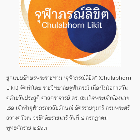
ชุดแบบอักษรพระราชทาน “จุฬาภรณ์ลิขิต” (Chulabhorn
Likit) จัดทำโดย ราชวิทยาลัยจุฬาภรณ์ เนื่องในโอกาสวัน
คล้ายวันประสูติ ศาสตราจารย์ ดร. สมเด็จพระเจ้าน้องนาง
เธอ เจ้าฟ้าจุฬาภรณวลัยลักษณ์ อัครราชกุมารี กรมพระศรี
สวางควัฒน วรขัตติยราชนารี วันที่ ๔ กรกฎาคม
พุทธศักราช ๒๕๖๓