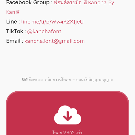
Facebook Group
:
ฟอนต์ลายมือ ♕︎Kancha By
Kan♕︎
Line
:
line.me/ti/p/Ww4AZXJjeU
TikTok
:
@kanchafont
Email
:
kancha.font@gmail.com
ข้อตกลง: คลิกดาวน์โหลด = ยอมรับสัญญาอนุญาต
โหลด 9,862 ครั้ง