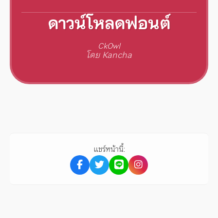
ดาวน์โหลดฟอนต์
CkOwl
โดย Kancha
แชร์หน้านี้: