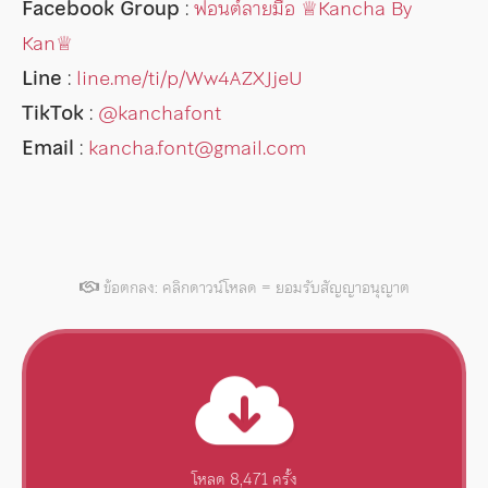
Facebook Group
:
ฟอนต์ลายมือ ♕︎Kancha By
Kan♕︎
Line
:
line.me/ti/p/Ww4AZXJjeU
TikTok
:
@kanchafont
Email
:
kancha.font@gmail.com
ข้อตกลง: คลิกดาวน์โหลด = ยอมรับสัญญาอนุญาต
โหลด 8,471 ครั้ง