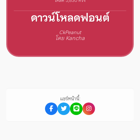
โหลด 5,830 ครั้ง
ดาวน์โหลดฟอนต์
CkPeanut
โดย Kancha
แชร์หน้านี้: