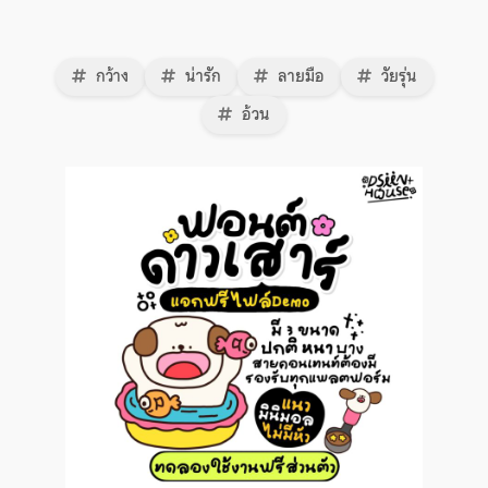
กว้าง
น่ารัก
ลายมือ
วัยรุ่น
อ้วน