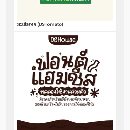
มะเขือเทศ (DSTomato)