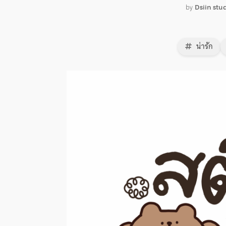
by
Dsiin stu
น่ารัก