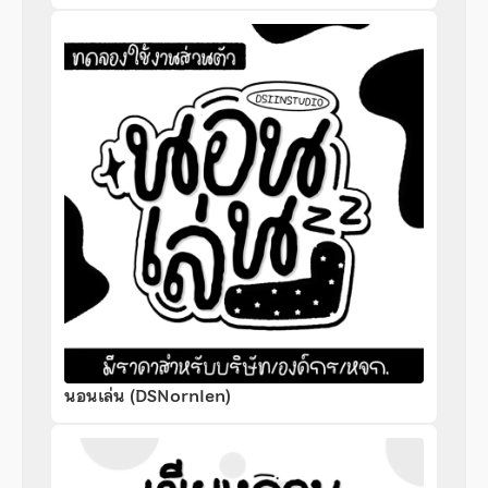
นอนเล่น (DSNornlen)