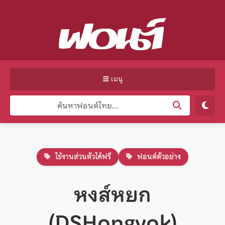
เมนู
ใช้งานส่วนตัวได้ฟรี
ฟอนต์ตัวอย่าง
หงส์หยก
(DSHongyok)