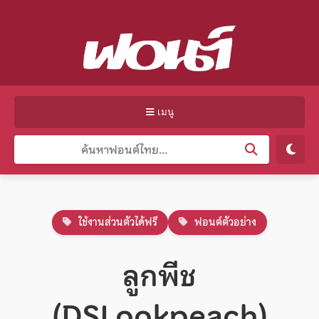
เมนู
ใช้งานส่วนตัวได้ฟรี
ฟอนต์ตัวอย่าง
ลูกพีช
(DSLookpeach)