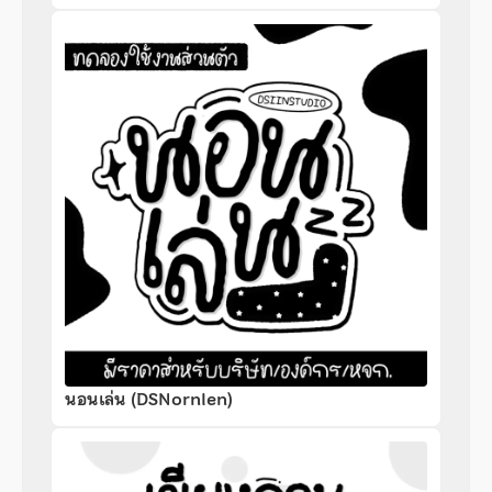
นอนเล่น (DSNornlen)