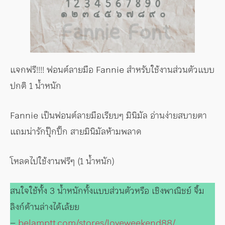
แจกฟรี!!!! ฟอนต์ลายมือ Fannie สำหรับใช้งานส่วนตัวแบบ
ปกติ 1 น้ำหนัก
Fannie เป็นฟอนต์ลายมือเรียบๆ มินิมัล อ่านง่ายสบายตา
แถมน่ารักปุ๊กปิ๊ก สายมินิมัลห้ามพลาด
โหลดไปใช้งานฟรีๆ (1 น้ำหนัก)
สนใจใช้ทั้ง 3 น้ำหนักทั้งแบบส่วนตัวหรือ เชิงพาณิชย์ จิ้ม
ลิงก์ด้านล่างได้เล้ยย
–
belamptt.com/stores/loveweekend88/