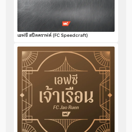
เอฟซี สปีดคราฟต์ (FC Speedcraft)