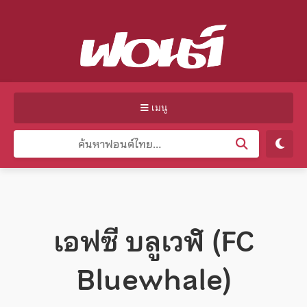
เมนู
เอฟซี บลูเวฬ (FC
Bluewhale)