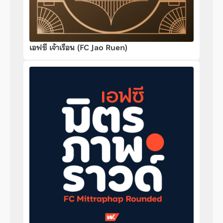
เอฟซี เจ้าเรือน (FC Jao Ruen)