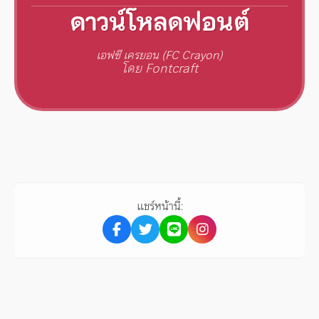
ดาวน์โหลดฟอนต์
เอฟซี เครยอน (FC Crayon)
โดย Fontcraft
แชร์หน้านี้: