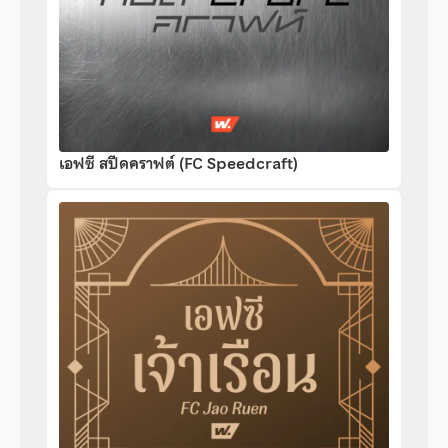
เอฟซี สปีดคราฟต์ (FC Speedcraft)