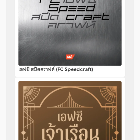
เอฟซี สปีดคราฟต์ (FC Speedcraft)