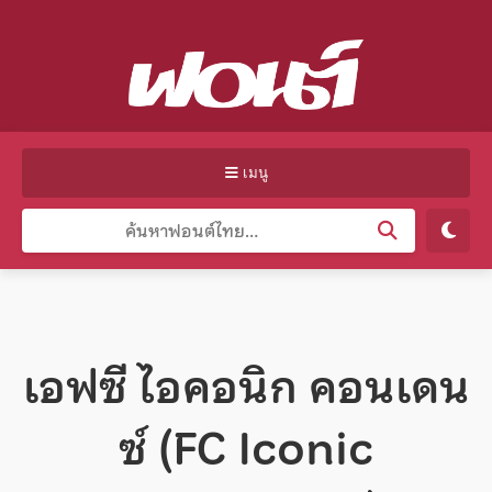
เมนู
เอฟซี ไอคอนิก คอนเดน
ซ์ (FC Iconic