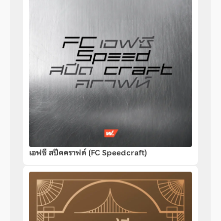
เอฟซี สปีดคราฟต์ (FC Speedcraft)