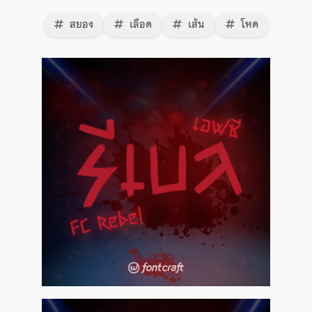
สยอง
เลือด
เส้น
โหด