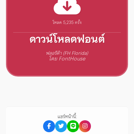
โหลด 5,235 ครั้ง
ดาวน์โหลดฟอนต์
ฟลอรีด้า (FH Florida)
โดย FontHouse
แชร์หน้านี้: