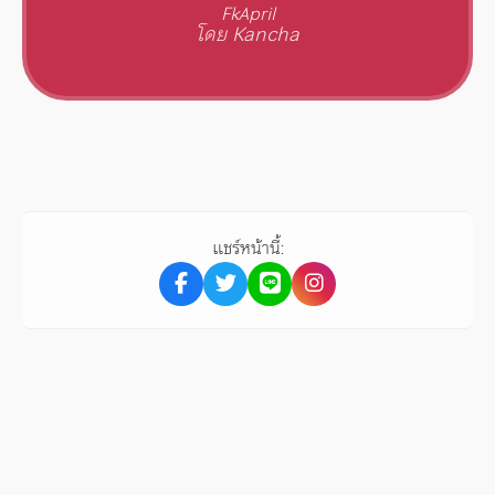
FkApril
โดย Kancha
แชร์หน้านี้: