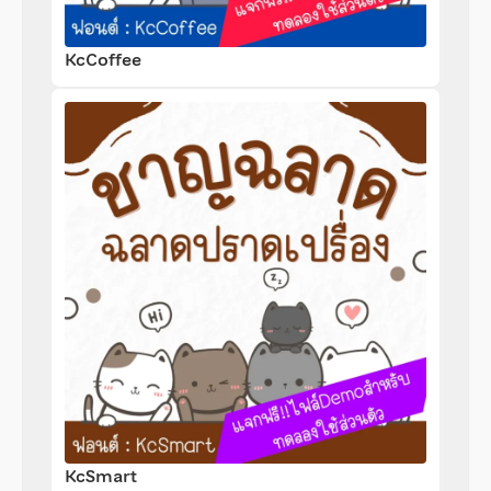
KcCoffee
KcSmart