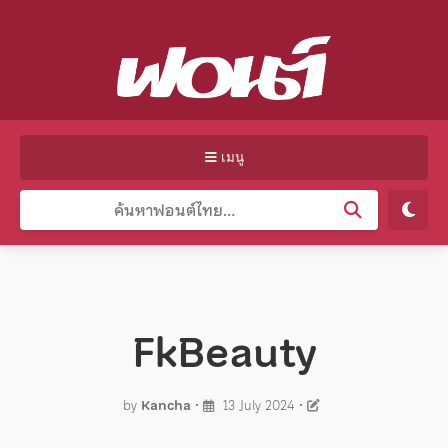
เมนู
FkBeauty
by
Kancha
•
13 July 2024
•