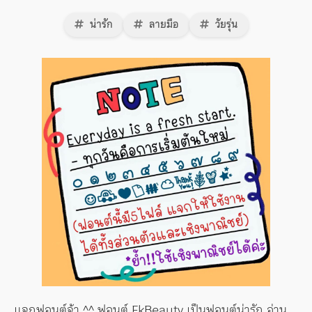
น่ารัก
ลายมือ
วัยรุ่น
แจกฟอนต์จ้า ^^ ฟอนต์ FkBeauty เป็นฟอนต์น่ารัก อ่าน