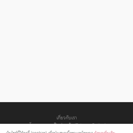
เกี่ยวกับเรา
นโยบายความเป็นส่วนตัว (Privacy Policy)
สัญญาอนุญาต
เว็บไซต์นี้ใช้คุกกี้ (cookies) เพื่อนำเสนอเนื้อหาและโฆษณา
ข้อมูลเพิ่มเติม