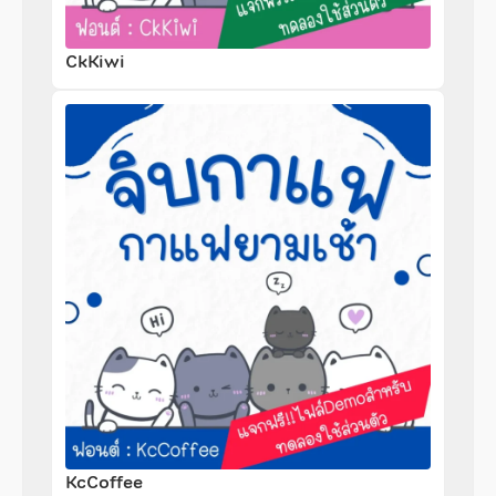
CkKiwi
KcCoffee