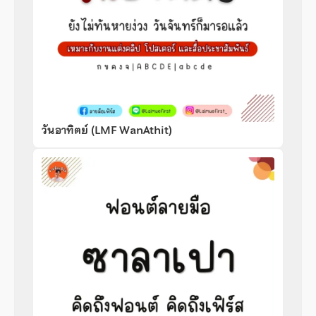
วันอาทิตย์ (LMF WanAthit)