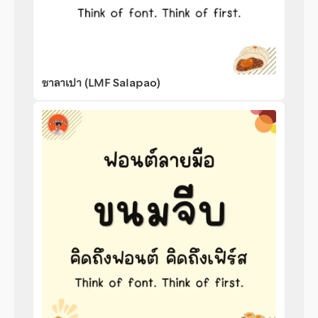
ซาลาเปา (LMF Salapao)