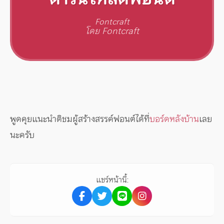
Fontcraft
โดย Fontcraft
พูดคุยแนะนำติชมผู้สร้างสรรค์ฟอนต์ได้ที่
บอร์ดหลังบ้าน
เลย
นะครับ
แชร์หน้านี้: