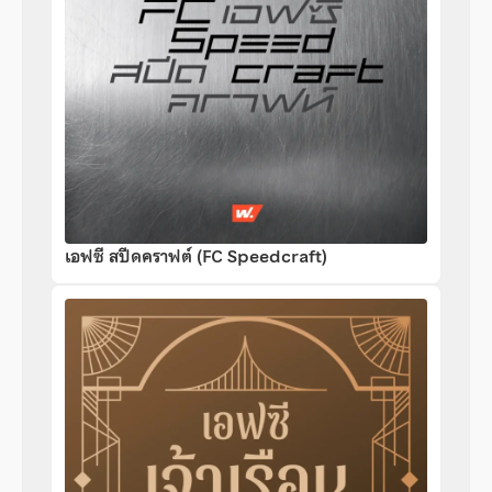
เอฟซี สปีดคราฟต์ (FC Speedcraft)