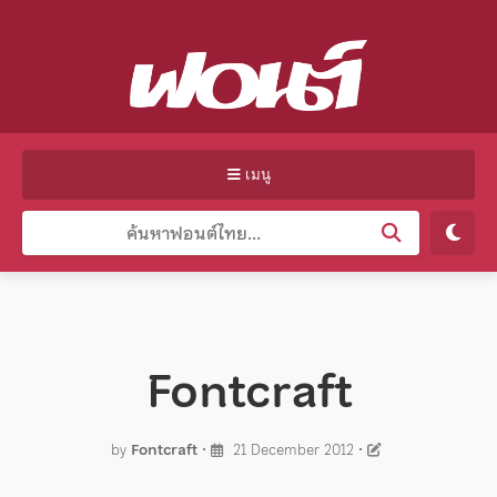
เมนู
Fontcraft
by
Fontcraft
•
21 December 2012
•