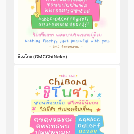
ชิเนโกะ (GMCChiNeko)