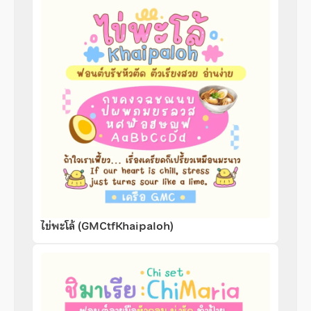
ไข่พะโล้ (GMCtfKhaipaloh)