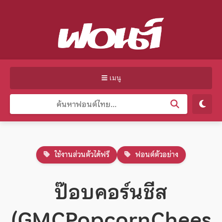
เมนู
ใช้งานส่วนตัวได้ฟรี
ฟอนต์ตัวอย่าง
ป๊อบคอร์นชีส
(GMCPopcornChees