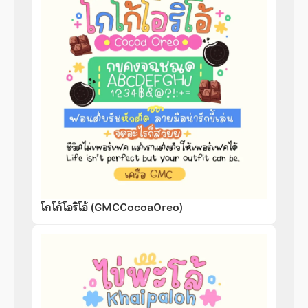
โกโก้โอริโอ้ (GMCCocoaOreo)