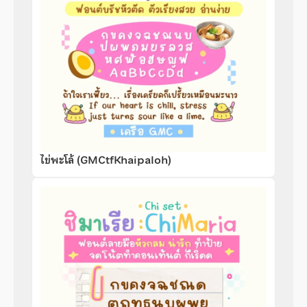
ไข่พะโล้ (GMCtfKhaipaloh)