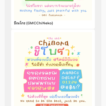
ชิเนโกะ (GMCChiNeko)