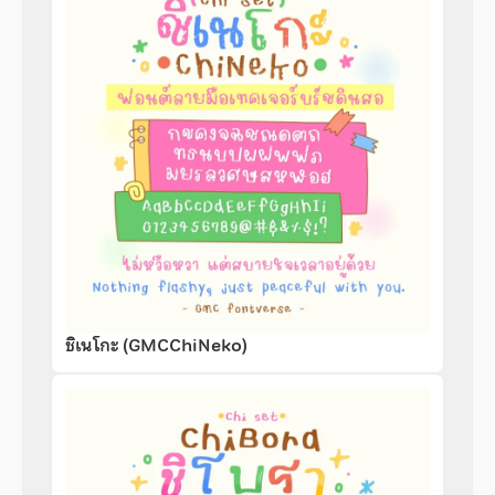
ชิเนโกะ (GMCChiNeko)