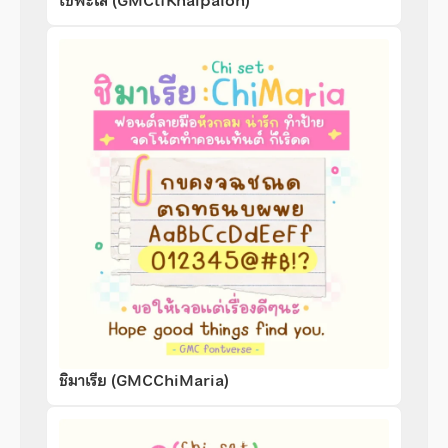
ไข่พะโล้ (GMCtfKhaipaloh)
ชิมาเรีย (GMCChiMaria)