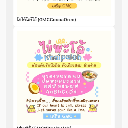
โกโก้โอริโอ้ (GMCCocoaOreo)