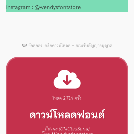
Instagram : @wendysfontstore
ข้อตกลง: คลิกดาวน์โหลด = ยอมรับสัญญาอนุญาต
โหลด 2,714 ครั้ง
ดาวน์โหลดฟอนต์
สึซานะ (GMCtsuSana)