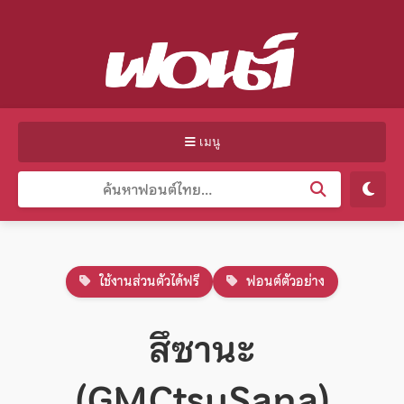
เมนู
ใช้งานส่วนตัวได้ฟรี
ฟอนต์ตัวอย่าง
สึซานะ
(GMCtsuSana)