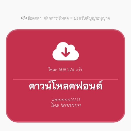
ข้อตกลง: คลิกดาวน์โหลด = ยอมรับสัญญาอนุญาต
โหลด 508,224 ครั้ง
ดาวน์โหลดฟอนต์
iannnnnGTO
โดย iannnnn