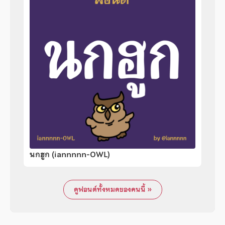
นกฮูก (iannnnn-OWL)
ดูฟอนต์ทั้งหมดของคนนี้ »