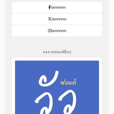
iannnnn
iannnnn
iannnnn
ผลงานฟอนต์อื่นๆ