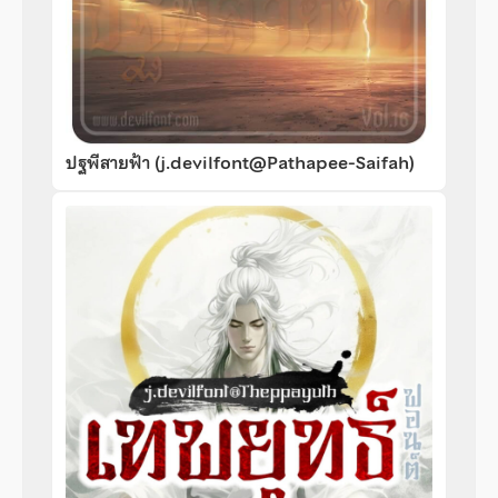
ปฐพีสายฟ้า (j.devilfont@Pathapee-Saifah)