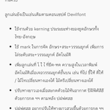
ลูกเล่นยังเป็นเช่นเดิมตามคอนเซปต์ Devilfont
ใช้งานด้วย kerning ประระยะห่างของชุดอักษรทั้ง
ไทย-อังกฤษ
ใช้ mark ในการจัด อักษร+สระ+วรรณยุกต์ เพิ่มการ
ไล่ระดับสระ+วรรณยุกต์ อัตโนมัติ
เพิ่มลูกเล่นที่ โ ใ ไ ที่ยืด-หด ความสูงในเวลาพิมพ์
อัตโนมัติเมื่อเจอวรรณยุกต์ชั้นบน เช่น ที่ไป ชี้ให้ ตี๋ให้
/ ไม้โทเปลี่ยนหางเองได้ ไม้ตรีเปลี่ยนหางเองได้
ปรับหางยาวเองเมื่อสะกดด้วยไม้หันอากาศ ปัฝัฟัศัสัฮั
ด้วยการกด ฯฯ ตามหลัง ปฝฟศสฮ
ปฝฟศสฮ อยากปรับให้หางยาวสวยขึ้นด้วยการกด ฯฯ