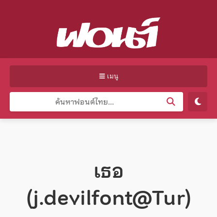
เมนู
เธอ
(j.devilfont@Tur)