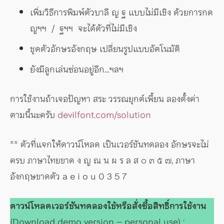
เพิ่มวิธีการพิมพ์ตัวบาลี ญ ฐ แบบไม่มีเชิง ด้วยการกด
ญฯฯ / ฐฯฯ จะได้ตัวที่ไม่มีเชิง
ชุดตัวอักษรอังกฤษ เปลี่ยนรูปแบบอัตโนมัติ
ยังมีลูกเล่นซ่อนอยู่อีก…ฯลฯ
การใช้งานถ้าเจอปัญหา สระ วรรณยุกต์เพี้ยน ลองตั้งค่า
ตามนี้นะครับ
devilfont.com/solution
** ตัวที่แจกให้ดาวน์โหลด เป็นเวอร์ชันทดลอง อักษรจะไม่
ครบ ภาษาไทยขาด ง ญ ณ น ผ ร ล ส ๐ ๓ ๕ ๗, ภาษา
อังกฤษขาดตัว a e i o u 0 3 5 7
ดาวน์โหลดเวอร์ชันทดลองใช้หรือสั่งซื้อสิทธิ์การใช้งาน
(Download demo version – personal use) :