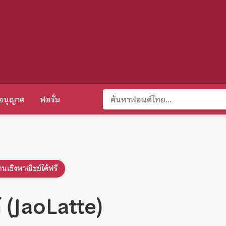
อนุญาต
ฟอรั่ม
านเชิงพาณิชย์ได้ฟรี
ต้ (JaoLatte)