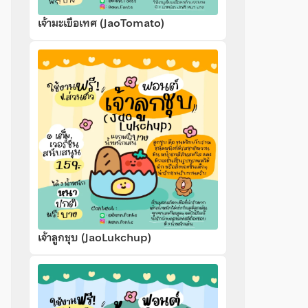
เจ้ามะเขือเทศ (JaoTomato)
เจ้าลูกชุบ (JaoLukchup)