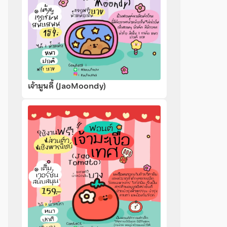
เจ้ามูนดี้ (JaoMoondy)