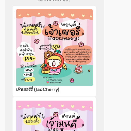
เจ้าเชอร์รี่ (JaoCherry)