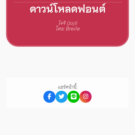
ดาวน์โหลดฟอนต์
โจจิ (Joji)
โดย Breile
แชร์หน้านี้: