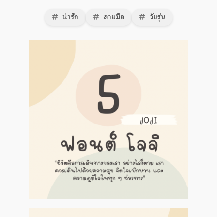
น่ารัก
ลายมือ
วัยรุ่น