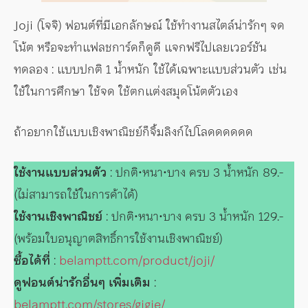
Joji (โจจิ) ฟอนต์ที่มีเอกลักษณ์ ใช้ทำงานสไตล์น่ารักๆ จด
โน้ต หรือจะทำแฟลชการ์ดก็ดูดี แจกฟรีไปเลยเวอร์ชัน
ทดลอง : แบบปกติ 1 น้ำหนัก ใช้ได้เฉพาะแบบส่วนตัว เช่น
ใช้ในการศึกษา ใช้จด ใช้ตกแต่งสมุดโน้ตตัวเอง
ถ้าอยากใช้แบบเชิงพาณิชย์ก็จิ้มลิงก์ไปโลดดดดดด
ใช้งานแบบส่วนตัว
: ปกติ•หนา•บาง ครบ 3 น้ำหนัก 89.-
(ไม่สามารถใช้ในการค้าได้)
ใช้งานเชิงพาณิชย์
: ปกติ•หนา•บาง ครบ 3 น้ำหนัก 129.-
(พร้อมใบอนุญาตสิทธิ์การใช้งานเชิงพาณิชย์)
ซื้อได้ที่
:
belamptt.com/product/joji/
ดูฟอนต์น่ารักอื่นๆ เพิ่มเติม
:
belamptt.com/stores/gigie/