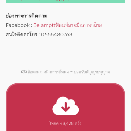
ช่องทางการติดตาม
Facebook :
Belampttฟ้อนท์ลายมือภาษาไทย
สนใจติดต่อโทร : 0656480763
ข้อตกลง: คลิกดาวน์โหลด = ยอมรับสัญญาอนุญาต
โหลด 48,428 ครั้ง