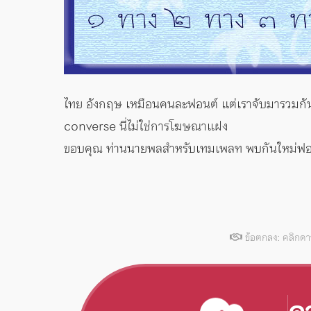
ไทย อังกฤษ เหมือนคนละฟอนต์ แต่เราจับมารวมกันเ
converse นี่ไม่ใช่การโฆษณาแฝง
ขอบคุณ ท่านนายพลสำหรับเทมเพลท พบกันใหม่ฟอนต
ข้อตกลง: คลิกด