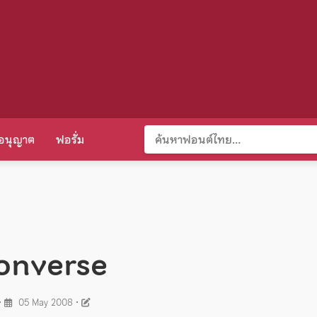
อนุญาต
ฟอรั่ม
converse
•
05 May 2008
•